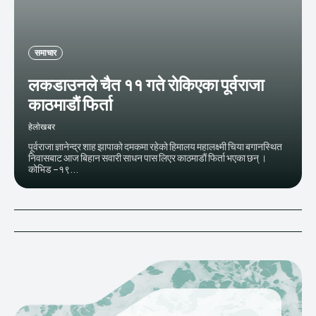
समाचार
लकडाउनले चैत ११ गते राेकिएका पूर्वराजा
काठमाडाैं फिर्ता
हेलाेखबर
पूर्वराजा ज्ञानेन्द्र शाह झापाको दमकमा रहेको हिमालय महालक्ष्मी चिया बगानस्थित
निवासबाट आज बिहान सवारी साधन पास लिएर काठमाडाैं फिर्ता भएका छन् ।
कोभिड –१९...