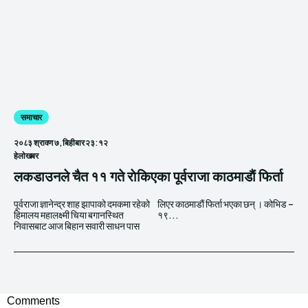
समाचार
२०८३ श्रावण ७, बिहीबार २३:१२
हेलाेखबर
लकडाउनले चैत ११ गते राेकिएका पूर्वराजा काठमाडाैं फिर्ता
पूर्वराजा ज्ञानेन्द्र शाह झापाको दमकमा रहेको
लिएर काठमाडाैं फिर्ता भएका छन् । कोभिड –
हिमालय महालक्ष्मी चिया बगानस्थित
१९...
निवासबाट आज बिहान सवारी साधन पास
Comments