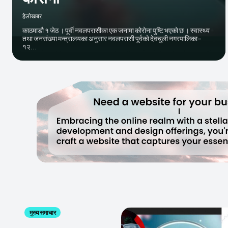
हेलाेखबर
काठमाडौ १ जेठ । पूर्वी नवलपरासीका एक जनामा कोरोना पुष्टि भएको छ । स्वास्थ्य
तथा जनसंख्या मन्त्रालयका अनुसार नवलपरासी पूर्वको देवचुली नगरपालिका–
१२...
मुख्य समाचार