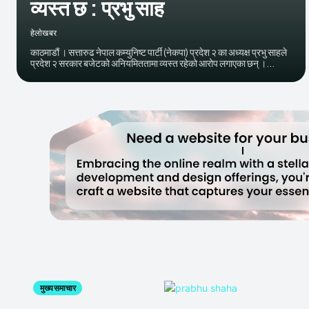
व्यस्त छ : प्रभु साह
हेलाेखबर
काठमाडौं । सत्तारुढ नेपाल कम्युनिष्ट पार्टी (नेकपा) प्रदेश २ का अध्यक्ष प्रभु साहले
प्रदेश २ सरकार बजेटको अनियमिततामा व्यस्त रहेको आरोप लगाएका छन् ।...
मुख्य समाचार