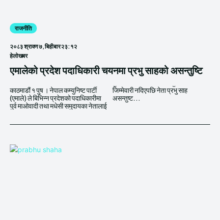
राजनीति
२०८३ श्रावण ७, बिहीबार २३:१२
हेलाेखबर
एमालेको प्रदेश पदाधिकारी चयनमा प्रभु साहको असन्तुष्टि
काठमाडौं १ पुष । नेपाल कम्युनिष्ट पार्टी
जिम्मेवारी नदिएपछि नेता प्रभु साह
(एमाले) ले बिभिन्न प्रदेशको पदाधिकारीमा
असन्तुष्ट...
पुर्व माओवादी तथा मधेसी समुदायका नेतालाई