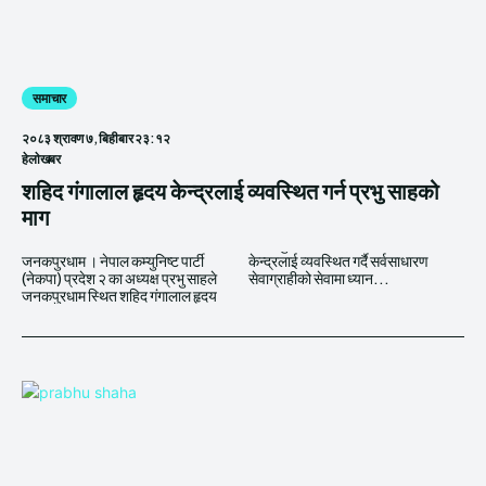
समाचार
२०८३ श्रावण ७, बिहीबार २३:१२
हेलाेखबर
शहिद गंगालाल हृदय केन्द्रलाई व्यवस्थित गर्न प्रभु साहको
माग
जनकपुरधाम । नेपाल कम्युनिष्ट पार्टी
केन्द्रलाई व्यवस्थित गर्दै सर्वसाधारण
(नेकपा) प्रदेश २ का अध्यक्ष प्रभु साहले
सेवाग्राहीको सेवामा ध्यान...
जनकपुरधाम स्थित शहिद गंगालाल हृदय