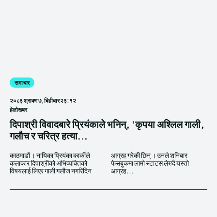
समाचार
२०८३ श्रावण ७, बिहीबार २३:१२
हेलाेखबर
दिपाश्री विवादबारे प्रियंकाले भनिन्, ‘कृपया अश्लिल गाली,
गलौच र चरित्र हत्या...
काठमाडौं । नायिका प्रियंका कार्कीले
आग्रह गरेकी छिन् । उनले शनिबार
कलाकार दिपाश्रीको अभिव्यक्तिको
फेसबुकमा लामो स्टाटस लेख्दै यस्तो
विषयलाई लिएर गाली गलौज नगरिदिन
आग्रह...