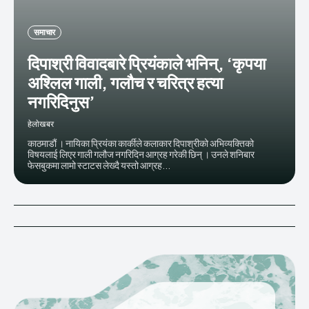
समाचार
दिपाश्री विवादबारे प्रियंकाले भनिन्, ‘कृपया
अश्लिल गाली, गलौच र चरित्र हत्या
नगरिदिनुस’
हेलाेखबर
काठमाडौं । नायिका प्रियंका कार्कीले कलाकार दिपाश्रीको अभिव्यक्तिको
विषयलाई लिएर गाली गलौज नगरिदिन आग्रह गरेकी छिन् । उनले शनिबार
फेसबुकमा लामो स्टाटस लेख्दै यस्तो आग्रह...