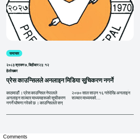
समाचार
२०८३ श्रावण ७, बिहीबार २३:१२
हेलाेखबर
प्रेस काउन्सिलले अनलाइन मिडिया सुचिकरण नगर्ने
काठमाडौं । प्रेस काउन्सिल नेपालले
२०७० साल साउन १६ गतेदेखि अनलाइन
अनलाइन सञ्चार माध्यमहरूको सूचीकरण
सञ्चार माध्यमको...
नगर्ने घोषणा गरेको छ । काउन्सिलले सन्
Comments