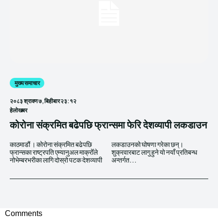
मुख्य समाचार
२०८३ श्रावण ७, बिहीबार २३:१२
हेलाेखबर
कोरोना संक्रमित बढेपछि फ्रान्समा फेरि देशव्यापी लकडाउन
काठमाडौं । कोरोना संक्रमित बढेपछि
लकडाउनको घोषणा गरेका छन्।
फ्रान्सका राष्ट्रपति एम्यानुअल माक्रोँले
शुक्रवारबाट लागु हुने यो नयाँ प्रतिबन्ध
नोभेम्बरभरीका लागि दोस्रो पटक देशव्यापी
अन्तर्गत...
Comments