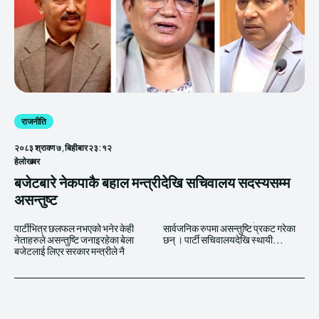
राजनीति
२०८३ श्रावण ७, बिहीबार २३:१२
हेलाेखबर
बजेटबारे नेकपाकै बहाल मन्त्रीदेखि सचिवालय सदस्यसम्म
असन्तुष्ट
पार्टीभित्र छलफल नभएको भनेर केही
सार्वजनिक रुपमा असन्तुष्टि प्रकट गरेका
नेताहरुले असन्तुष्टि जनाइरहेका बेला
छन् । पार्टी सचिवालयदेखि स्थायी...
बजेटलाई लिएर सरकार मन्त्रीले नै