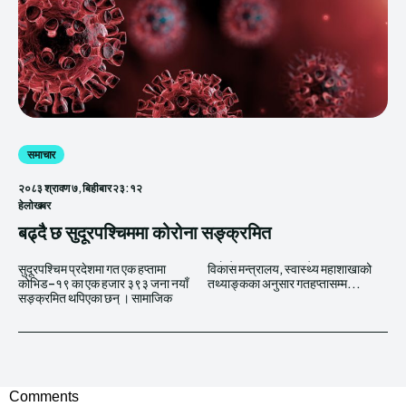
समाचार
२०८३ श्रावण ७, बिहीबार २३:१२
हेलाेखबर
बढ्दै छ सुदूरपश्चिममा कोरोना सङ्क्रमित
सुदूरपश्चिम प्रदेशमा गत एक हप्तामा
विकास मन्त्रालय, स्वास्थ्य महाशाखाको
कोभिड–१९ का एक हजार ३९३ जना नयाँ
तथ्याङ्कका अनुसार गतहप्तासम्म...
सङ्क्रमित थपिएका छन् । सामाजिक
Comments