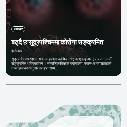
समाचार
बढ्दै छ सुदूरपश्चिममा कोरोना सङ्क्रमित
हेलाेखबर
सुदूरपश्चिम प्रदेशमा गत एक हप्तामा कोभिड–१९ का एक हजार ३९३ जना नयाँ
सङ्क्रमित थपिएका छन् । सामाजिक विकास मन्त्रालय, स्वास्थ्य महाशाखाको
तथ्याङ्कका अनुसार गतहप्तासम्म...