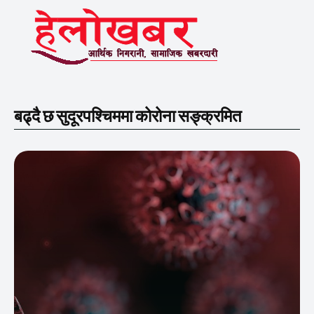
बढ्दै छ सुदूरपश्चिममा कोरोना सङ्क्रमित