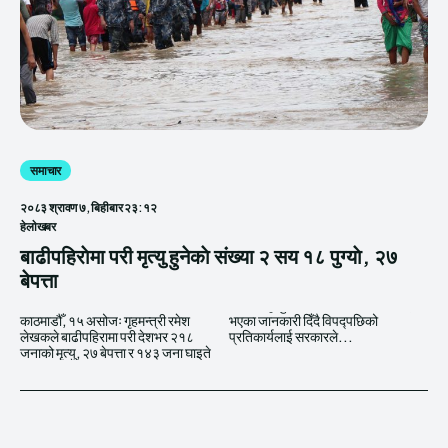
समाचार
२०८३ श्रावण ७, बिहीबार २३:१२
हेलाेखबर
बाढीपहिराेमा परी मृत्यु हुनेकाे संख्या २ सय १८ पुग्याे, २७
बेपत्ता
काठमाडौँ, १५ असोजः गृहमन्त्री रमेश
भएका जानकारी दिँदै विपद्पछिको
लेखकले बाढीपहिरामा परी देशभर २१८
प्रतिकार्यलाई सरकारले...
जनाको मृत्यु, २७ बेपत्ता र १४३ जना घाइते