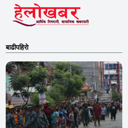
बाढीपहिराे