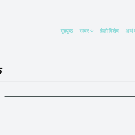
खबर
गृहपृष्ठ
हेलाे विशेष
अर्थ
ु