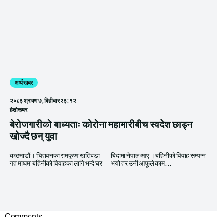
अर्थ खबर
२०८३ श्रावण ७, बिहीबार २३:१२
हेलाेखबर
बेरोजगारीको बाध्यताः कोरोना महामारीबीच स्वदेश छाड्न
खोज्दै छन् युवा
काठमाडौं । चितवनका रामकृष्ण खतिवडा
बिदामा नेपाल आए । बहिनीको विवाह सम्पन्न
गत माघमा बहिनीको विवाहका लागि भन्दै घर
भयो तर उनी आफूले काम...
Comments