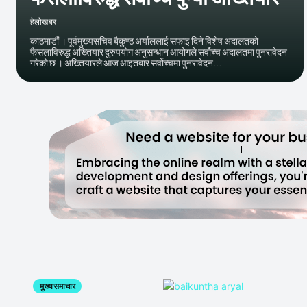
हेलाेखबर
काठमाडौं । पूर्वमुख्यसचिव बैकुण्ठ अर्याललाई सफाइ दिने विशेष अदालतको
फैसलाविरुद्ध अख्तियार दुरुपयोग अनुसन्धान आयोगले सर्वोच्च अदालतमा पुनरावेदन
गरेको छ । अख्तियारले आज आइतबार सर्वोच्चमा पुनरावेदन...
मुख्य समाचार