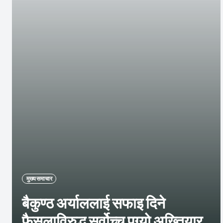
मुख्य समाचार
बैकुण्ठ अर्याललाई सफाइ दिने
फैसलाविरुद्ध सर्वोच्च पुग्यो अख्तियार