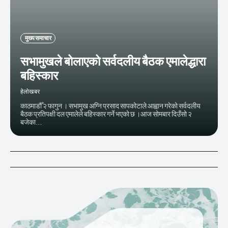
मुख्य समाचार
सभामुखले बोलाएको सर्वदलीय बैठक एमालेद्धारा
बहिस्कार
हेलाेखबर
काठमाडौँ २ फागुन । सभामुख अग्नि प्रसाद सापकोटाले आह्वान गरेको सर्वदलीय
बैठक प्रतिपक्षी दल एमालेले बहिस्कार गर्ने भएको छ ।आज सोमबार दिउँसो २
बजेका...