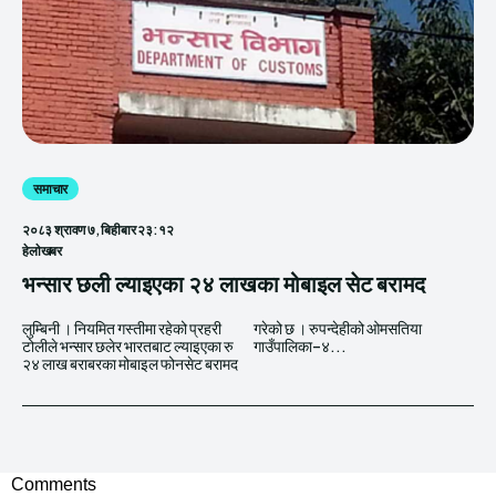
समाचार
२०८३ श्रावण ७, बिहीबार २३:१२
हेलाेखबर
भन्सार छली ल्याइएका २४ लाखका मोबाइल सेट बरामद
लुम्बिनी । नियमित गस्तीमा रहेको प्रहरी
गरेको छ । रुपन्देहीको ओमसतिया
टोलीले भन्सार छलेर भारतबाट ल्याइएका रु
गाउँपालिका–४...
२४ लाख बराबरका मोबाइल फोनसेट बरामद
Comments