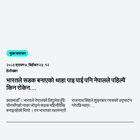
मुख्य समाचार
२०८३ श्रावण ७, बिहीबार २३:१२
हेलाेखबर
भारतले सडक बनाएकाे थाहा पाइ पाई पनि नेपालले पहिल्‍यै
किन रोकेन...
काठमाडौँ । भारतले नेपालको लिपुलेक हुँदै
राजनाथ सिंहले शुक्रबार त्यसको उद्घाटन
चीनसँगको नाका जोड्ने सडक महिनौंदेखि
गरेपछि मात्र...
बनाइरहेको थियो । तर भारतका रक्षामन्त्री