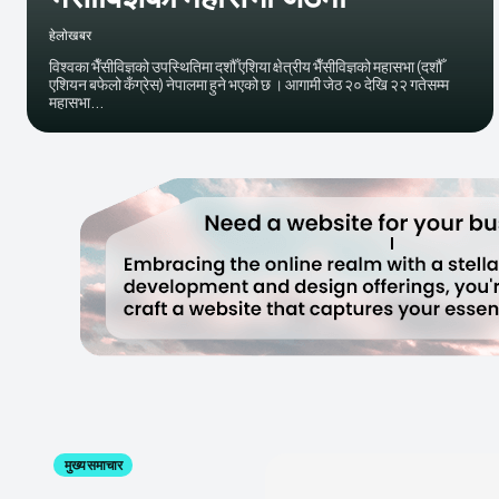
हेलाेखबर
विश्वका भैँसीविज्ञको उपस्थितिमा दशौँ एशिया क्षेत्रीय भैँसीविज्ञको महासभा (दशौँ
एशियन बफेलो कँग्रेस) नेपालमा हुने भएको छ । आगामी जेठ २० देखि २२ गतेसम्म
महासभा...
मुख्य समाचार