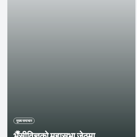
मुख्य समाचार
भैँसीविज्ञको महासभा जेठमा