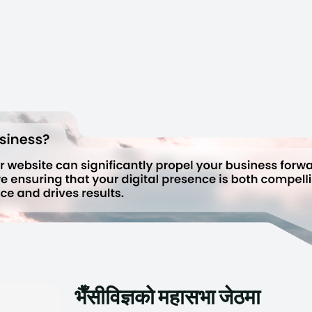
भैँसीविज्ञको महासभा जेठमा