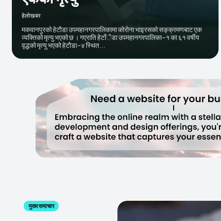
हेलाेखबर
मकवानपुरको हेटाैडा उपमहानगरपालिकामा कोरोना भाइरसको सङ्क्रमणबाट एक
व्यक्तिको मृत्यु भएको छ । गएराति हेटाँैडा उपमहानगरपालिका–१ का ६१ वर्षीय
वृद्धको मृत्यु भएको हेटाैडा–४ स्थित...
मुख्य समाचार