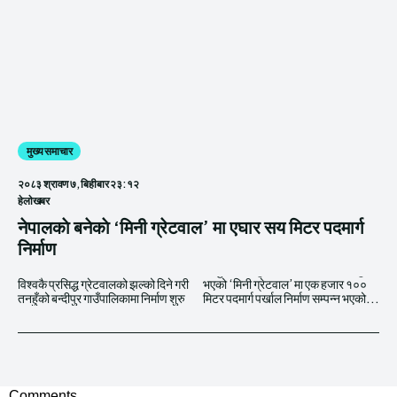
मुख्य समाचार
२०८३ श्रावण ७, बिहीबार २३:१२
हेलाेखबर
नेपालकाे बनेकाे ‘मिनी ग्रेटवाल’ मा एघार सय मिटर पदमार्ग
निर्माण
विश्वकै प्रसिद्ध ग्रेटवालको झल्को दिने गरी
भएको ‘मिनी ग्रेटवाल’ मा एक हजार १००
तनहुँको बन्दीपुर गाउँपालिकामा निर्माण शुरु
मिटर पदमार्ग पर्खाल निर्माण सम्पन्न भएको...
Comments