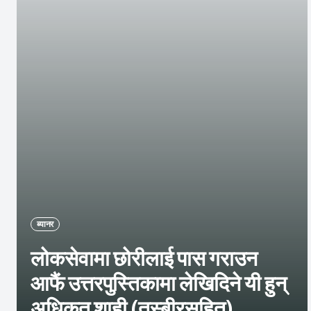
ब्यानर
लोकसेवामा छोरीलाई पास गराउन
आफैं उत्तरपुस्तिकामा लेखिदिने यी हुन्
अधिकृत शाही (तस्बीरसहित)