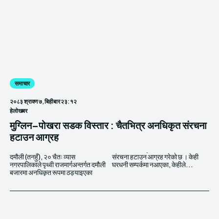
समाचार
२०८३ श्रावण ७, बिहीबार २३:१२
हेलाेखबर
मुग्लिन–पोखरा सडक विस्तार : चैतभित्र अनधिकृत संरचना
हटाउन आग्रह
दमौली (तनहुँ), २० चैतः व्यास
संरचना हटाउन आग्रह गरेको छ । केही
नगरपालिकाले पृथ्वी राजमार्गअन्तर्गत दमौली
घरधनी सम्पर्कमा नआएका, केहीले...
बजारमा अनधिकृत रूपमा ठड्याइएका