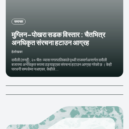
समाचार
मुग्लिन–पोखरा सडक विस्तार : चैतभित्र
अनधिकृत संरचना हटाउन आग्रह
हेलाेखबर
दमौली (तनहुँ), २० चैतः व्यास नगरपालिकाले पृथ्वी राजमार्गअन्तर्गत दमौली
बजारमा अनधिकृत रूपमा ठड्याइएका संरचना हटाउन आग्रह गरेको छ । केही
घरधनी सम्पर्कमा नआएका, केहीले...