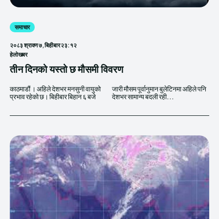
समाचार
२०८३ श्रावण ७, बिहीबार २३:१२
हेलाेखबर
तीन दिनको यस्तो छ मौसमी विवरण
काठमाडौं । अहिले देशभर मनसुनी वायुको
जारी मौसम पूर्वानुमान बुलेटिनमा अहिले पनि
प्रभाव रहेको छ। बिहीबार बिहान ६ बजे
देशभर सामान्य बदली रही...