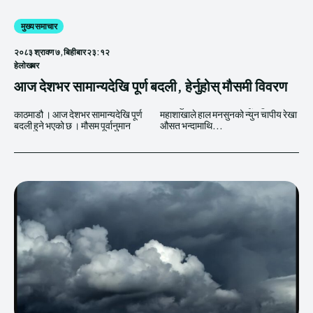
मुख्य समाचार
२०८३ श्रावण ७, बिहीबार २३:१२
हेलाेखबर
आज देशभर सामान्यदेखि पूर्ण बदली, हेर्नुहोस् मौसमी विवरण
काठमाडौ । आज देशभर सामान्यदेखि पूर्ण
महाशाखाले हाल मनसुनको न्युन चापीय रेखा
बदली हुने भएको छ । मौसम पूर्वानुमान
औसत भन्दामाथि...