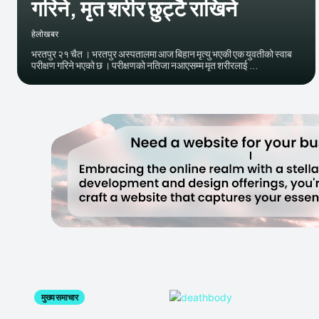
गरिने, मृत शरीर छुट्टै राखिने
हेलाेखबर
भरतपुर २१ चैत । भरतपुर अस्पतालमा आज बिहान मृत्यु भएकी एक युवतीको स्वाब
परीक्षण गरिने भएको छ । परीक्षणको नतिजा नआएसम्म मृत शरीरलाई ...
मुख्य समाचार