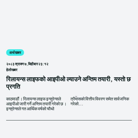
अर्थ खबर
२०८३ श्रावण ७, बिहीबार २३:१२
हेलाेखबर
रिलायन्स लाइफको आइपीओ ल्याउने अन्तिम तयारी, यस्ताे छ
प्रगति
काठमाडौं । रिलायन्स लाइफ इन्सुरेन्सले
त्रैमासको वित्तीय विवरण समेत सार्वजनिक
आइपीओ जारी गर्ने अन्तिम तयारी गरेको छ ।
गरेको...
इन्सुरेन्सले गत आर्थिक वर्षको चौथो