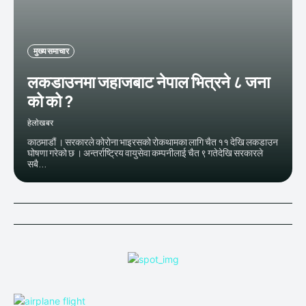
मुख्य समाचार
लकडाउनमा जहाजबाट नेपाल भित्रने ८ जना
को को ?
हेलाेखबर
काठमाडौं । सरकारले कोरोना भाइरसको रोकथामका लागि चैत ११ देखि लकडाउन
घोषणा गरेको छ । अन्तर्राष्ट्रिय वायुसेवा कम्पनीलाई चैत ९ गतेदेखि सरकारले
सबै...