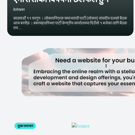
हेलाेखबर
काठमाडाैं ११ फागुन । लोकतान्त्रिक समाजवादी पार्टी (लोसपा) संसदीय दलको बैठक
आज बस्दैछ । बबरमहलस्थित पार्टी केन्द्रीय कार्यालयमा दिउँसो १ बजेका लागि बैठक
तय...
मुख्य समाचार