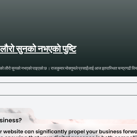
 लौरो सुनको नभएकाे पुष्टि
िएको लौरो सुनको नभएको पाइएकाे छ । राजकुमार मोक्तुमले प्रसाईंलाई आज झापास्थित चन्द्रगढी वि