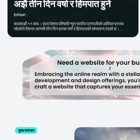
अझै तीन दिन वर्षा र हिमपात हुने
हेलाेखबर
काठमाडौं ११ माघ । हाल देशमा पश्चिमी न्यून चापीय प्रणालीको आंशिक प्रभाव
रहेकोले देशभर आगामी तीन दिन हल्का वर्षा र हिमपातको सम्भावना रएको छ।...
मुख्य समाचार