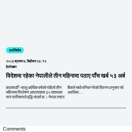
अर्थ बिशेष
२०८३ श्रावण ७, बिहीबार २३:१२
हेलाेखबर
विदेशमा रहेका नेपालीले तीन महिनामा पठाए पाँच खर्ब ५३ अर्ब
काठमाडौँ- चालु आर्थिक वर्षको पहिलो तीन
बैंकले सार्वजनिक गरेको विवरणअनुसार सो
महिनामा विप्रेषण आप्रवाहमा ३५ दशमलव
अवधिमा...
चार प्रतिशतले वृद्धि भएको छ । नेपाल राष्ट्र
Comments