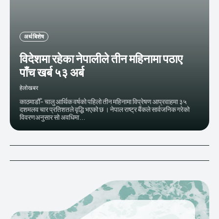
अर्थ बिशेष
विदेशमा रहेका नेपालीले तीन महिनामा पठाए
पाँच खर्ब ५३ अर्ब
हेलाेखबर
काठमाडौँ- चालु आर्थिक वर्षको पहिलो तीन महिनामा विप्रेषण आप्रवाहमा ३५
दशमलव चार प्रतिशतले वृद्धि भएको छ । नेपाल राष्ट्र बैंकले सार्वजनिक गरेको
विवरणअनुसार सो अवधिमा...