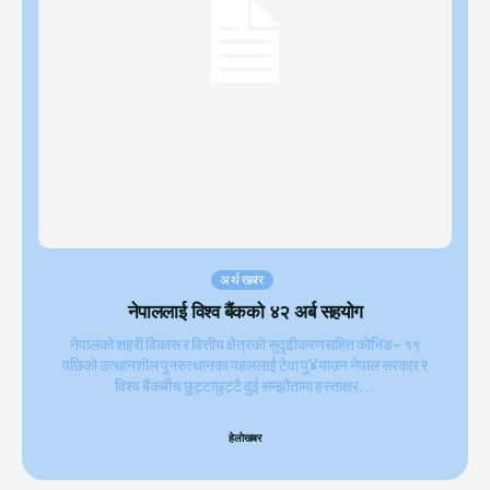
अर्थ खबर
नेपाललाई विश्व बैंकको ४२ अर्ब सहयोग
नेपालको शहरी विकास र वित्तीय क्षेत्रको सुदृढीकरणसहित कोभिड– १९
पछिको उत्थानशील पुनरुत्थानका पहललाई टेवा पु¥याउन नेपाल सरकार र
विश्व बैंकबीच छुट्टाछुट्टै दुई सम्झौतामा हस्ताक्षर...
हेलाेखबर