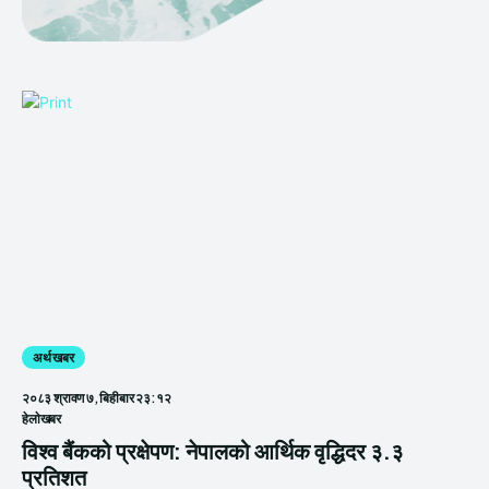
अर्थ खबर
२०८३ श्रावण ७, बिहीबार २३:१२
हेलाेखबर
विश्व बैंकको प्रक्षेपण: नेपालको आर्थिक वृद्धिदर ३.३
प्रतिशत