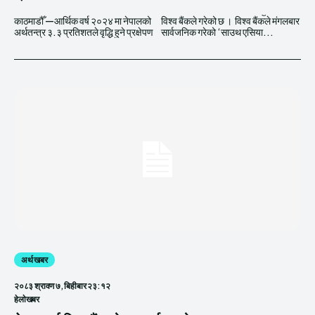
काठमाडौँ —आर्थिक वर्ष २०२४ मा नेपालको
विश्व बैंकले गरेको छ । विश्व बैंकले मंगलबार
अर्थतन्त्र ३.३ प्रतिशतले वृद्धि हुने प्रक्षेपण
सार्वजनिक गरेको ‘साउथ एसिया...
अर्थ खबर
२०८३ श्रावण ७, बिहीबार २३:१२
हेलाेखबर