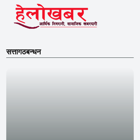
सत्तागठबन्धन