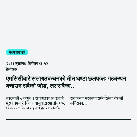
मुख्य समाचार
२०८३ श्रावण ७, बिहीबार २३:१२
हेलाेखबर
एमसिसीबारे सत्तागठबन्धनको तीन घण्टा छलफलः गठबन्धन
बचाउन सबैको जोड, तर सबैका...
काठमाडौं ५ फागुन । सत्तागठबन्धन दलको
सरकारका प्रवक्ता समेत रहेका नेपाली
प्रधानमन्त्री निवास बालुवाटारमा तीन घण्टा
कांगैसका...
छलफल चलेपनि सहमति हुन सकेको छैन ।