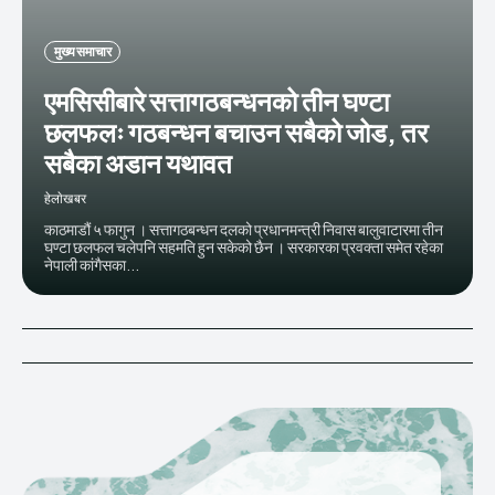
मुख्य समाचार
एमसिसीबारे सत्तागठबन्धनको तीन घण्टा
छलफलः गठबन्धन बचाउन सबैको जोड, तर
सबैका अडान यथावत
हेलाेखबर
काठमाडौं ५ फागुन । सत्तागठबन्धन दलको प्रधानमन्त्री निवास बालुवाटारमा तीन
घण्टा छलफल चलेपनि सहमति हुन सकेको छैन । सरकारका प्रवक्ता समेत रहेका
नेपाली कांगैसका...