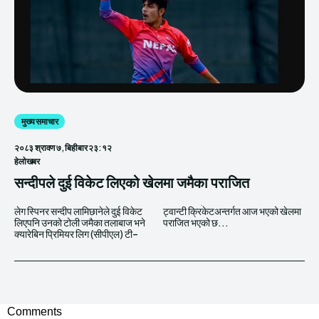
मुख्य समाचार
२०८३ श्रावण ७, बिहीबार २३:१२
हेलाेखबर
सन्दीपले दुई विकेट लिएको खेलमा जमैका पराजित
लेग स्पिनर सन्दीप लामिछानेले दुई विकेट
ट्वान्टी क्रिकेटअन्तर्गत आज भएको खेलमा
लिएपनि उनको टोली जमैका तलाबाज भने
पराजित भएको छ...
क्यारेबिन प्रिमियर लिग (सीपीएल) टी–
Comments