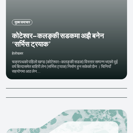
मुख्य समाचार
कोटेश्वर–कलङ्की सडकमा अझै बनेन
‘सर्भिस ट्रयाक’
हेलाेखबर
चक्रपथको पहिलो खण्ड (कोटेश्वर–कलङ्की सडक) विस्तार सम्पन्न भएको दुई
वर्ष बित्दासमेत बाहिरी लेन (सर्भिस ट्याक) निर्माण हुन सकेको छैन । चिनियाँ
सहयोगमा आठ लेन...