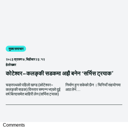
मुख्य समाचार
२०८३ श्रावण ७, बिहीबार २३:१२
हेलाेखबर
कोटेश्वर–कलङ्की सडकमा अझै बनेन ‘सर्भिस ट्रयाक’
चक्रपथको पहिलो खण्ड (कोटेश्वर–
निर्माण हुन सकेको छैन । चिनियाँ सहयोगमा
कलङ्की सडक) विस्तार सम्पन्न भएको दुई
आठ लेन...
वर्ष बित्दासमेत बाहिरी लेन (सर्भिस ट्याक)
Comments