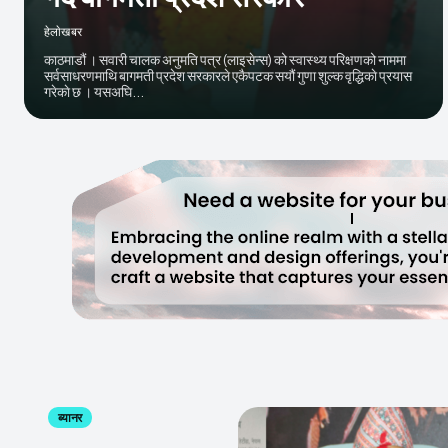
हेलाेखबर
काठमाडौं । सवारी चालक अनुमति पत्र (लाइसेन्स) को स्वास्थ्य परिक्षणको नाममा
सर्वसाधरणमाथि बागमती प्रदेश सरकारले एकैपटक सयौं गुणा शुल्क वृद्धिकाे प्रयास
गरेकाे छ । यसअघि...
ब्यानर