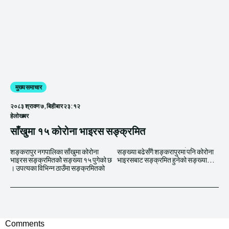
मुख्य समाचार
२०८३ श्रावण ७, बिहीबार २३:१२
हेलाेखबर
साँखुमा १५ कोरोना भाइरस सङ्क्रमित
शङ्करापुर नगपालिका साँखुमा कोरोना
सङ्ख्या बढेसँगै शङ्करापुरमा पनि कोरोना
भाइरस सङ्क्रमितकोे सङ्ख्या १५ पुगेको छ
भाइरसबाट सङ्क्रमित हुनेको सङ्ख्या...
। उपत्यका विभिन्न ठाउँमा सङ्क्रमितको
Comments