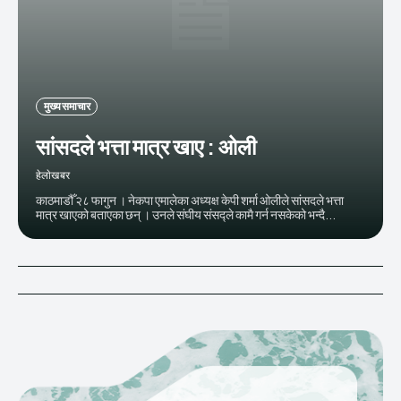
मुख्य समाचार
सांसदले भत्ता मात्र खाए : ओली
हेलाेखबर
काठमाडौँ २८ फागुन । नेकपा एमालेका अध्यक्ष केपी शर्मा ओलीले सांसदले भत्ता
मात्र खाएको बताएका छन् । उनले संघीय संसद्ले कामै गर्न नसकेको भन्दै...