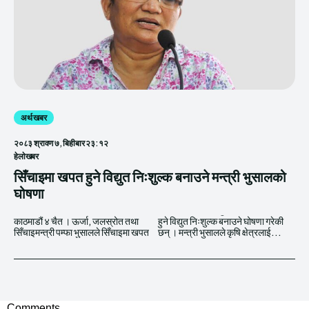
अर्थ खबर
२०८३ श्रावण ७, बिहीबार २३:१२
हेलाेखबर
सिँचाइमा खपत हुने विद्युत निःशुल्क बनाउने मन्त्री भुसालको
घोषणा
काठमाडौं ४ चैत । ऊर्जा, जलस्रोत तथा
हुने विद्युत निःशुल्क बनाउने घोषणा गरेकी
सिँचाइमन्त्री पम्फा भुसालले सिँचाइमा खपत
छन् । मन्त्री भुसालले कृषि क्षेत्रलाई...
Comments