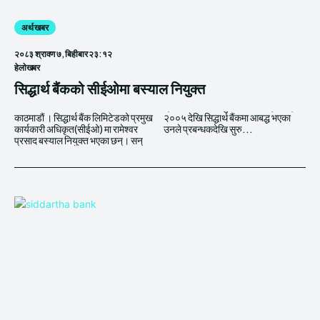
अर्थ खबर
२०८३ श्रावण ७, बिहीबार २३:१२
हेलाेखबर
सिद्धार्थ बैंकको सीईओमा बस्याल नियुक्त
काठमाडाैं । सिद्धार्थ बैंक लिमिटेडको प्रमुख
२००५ देखि सिद्धार्थ बैंकमा आबद्ध भएका
कार्यकारी अधिकृत(सीईओ) मा रामेश्वर
उनले प्रबन्धकदेखि सुरु...
प्रसाद बस्याल नियुक्त भएका छन्। सन्