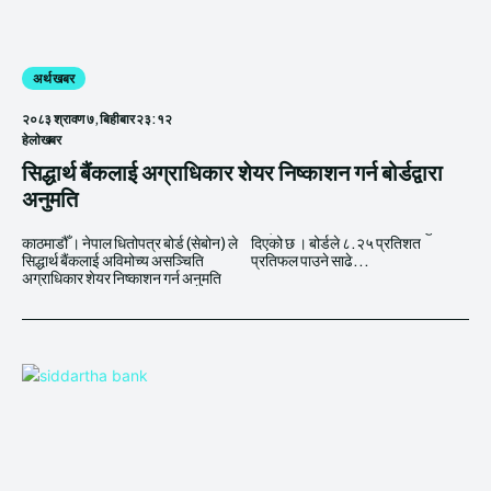
अर्थ खबर
२०८३ श्रावण ७, बिहीबार २३:१२
हेलाेखबर
सिद्धार्थ बैंकलाई अग्राधिकार शेयर निष्काशन गर्न बोर्डद्वारा
अनुमति
काठमाडौँ । नेपाल धितोपत्र बोर्ड (सेबोन) ले
दिएको छ । बोर्डले ८.२५ प्रतिशत
सिद्धार्थ बैंकलाई अविमोच्य असञ्चिति
प्रतिफल पाउने साढे...
अग्राधिकार शेयर निष्काशन गर्न अनुमति