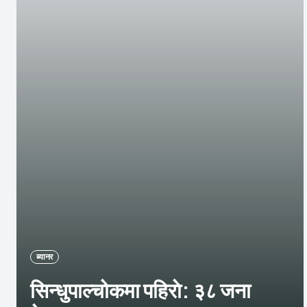
ब्यानर
सिन्धुपाल्चोकमा पहिराे: ३८ जना