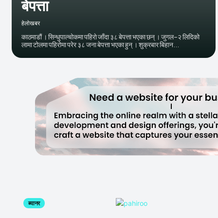
बेपत्ता
हेलाेखबर
काठमाडौं । सिन्धुपाल्चोकमा पहिराे जाँदा ३८ बेपत्ता भएका छन् । जुगल–२ लिदिको
लामा टोलमा पहिरोमा परेर ३८ जना बेपत्ता भएका हुन् । शुक्रबार बिहान...
ब्यानर