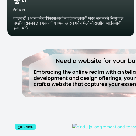
हेलाेखबर
काठमाडौं । भारतको काश्मिरमा आतंकवादी हमालावादी भारत सरकारले सिन्धु जल
सम्झौता रोकेको छ । एक पक्षीय रुपमा खारेज गर्न नमिल्ने यो सम्झौता आतंकवादी
हमालापछि...
मुख्य समाचार