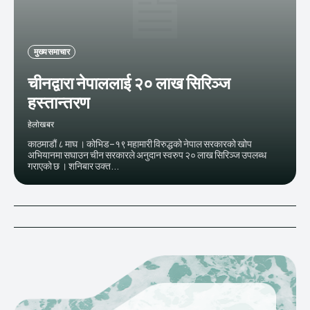
मुख्य समाचार
चीनद्वारा नेपाललाई २० लाख सिरिञ्ज
हस्तान्तरण
हेलाेखबर
काठमाडौं ८ माघ । कोभिड–१९ महामारी विरुद्धको नेपाल सरकारको खोप
अभियानमा सघाउन चीन सरकारले अनुदान स्वरुप २० लाख सिरिञ्ज उपलब्ध
गराएको छ । शनिबार उक्त...