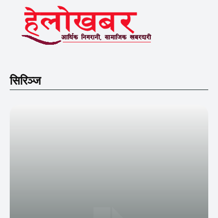
सिरिञ्ज