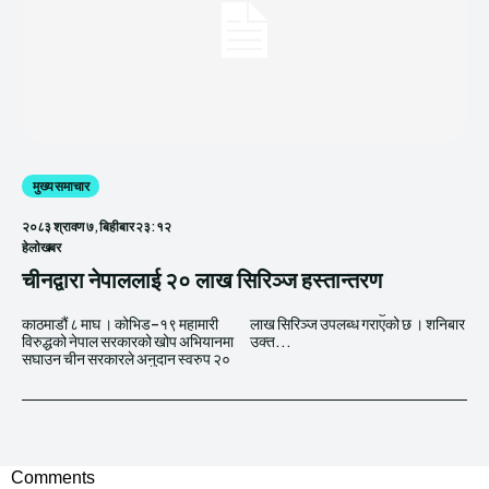
मुख्य समाचार
२०८३ श्रावण ७, बिहीबार २३:१२
हेलाेखबर
चीनद्वारा नेपाललाई २० लाख सिरिञ्ज हस्तान्तरण
काठमाडौं ८ माघ । कोभिड–१९ महामारी
लाख सिरिञ्ज उपलब्ध गराएको छ । शनिबार
विरुद्धको नेपाल सरकारको खोप अभियानमा
उक्त...
सघाउन चीन सरकारले अनुदान स्वरुप २०
Comments