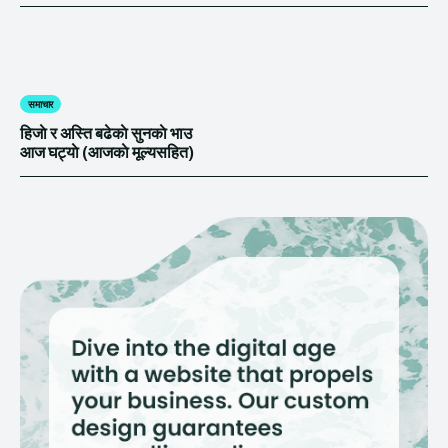
समाचार
हिजाे र अस्ति बढेकाे सुनकाे भाउ
आज घट्याे (आजकाे मूल्यसहित)