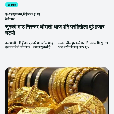
समाचार
२०८३ श्रावण ७, बिहीबार २३:१२
हेलाेखबर
सुनकाे भाउ निरन्तर ओरालाे आज पनि प्रतिताेला दुई हजार
घट्याे
काठमाडौं । बिहीबार सुनको भाउ तोलामा २
व्यवसायी महासंघले यस दिनका लागि सुनको
हजार रुपैयाँ घटेको छ । नेपाल सुनचाँदी
भाउ प्रतितोला २ लाख ६५...