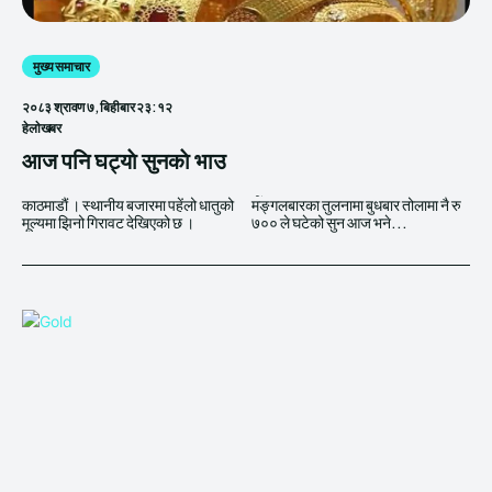
मुख्य समाचार
२०८३ श्रावण ७, बिहीबार २३:१२
हेलाेखबर
आज पनि घट्याे सुनकाे भाउ
काठमाडाैं । स्थानीय बजारमा पहेंलो धातुको
मङ्गलबारका तुलनामा बुधबार तोलामा नै रु
मूल्यमा झिनो गिरावट देखिएको छ ।
७०० ले घटेको सुन आज भने...