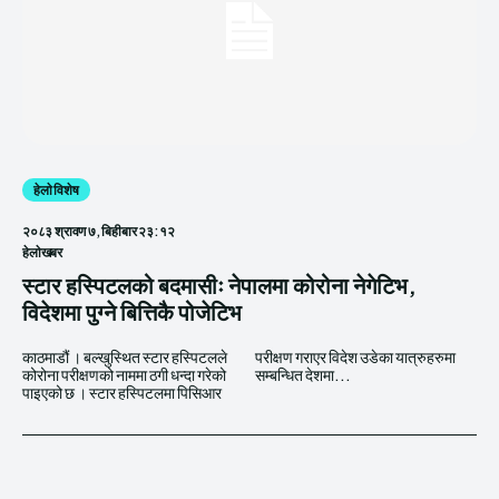
हेलाे विशेष
२०८३ श्रावण ७, बिहीबार २३:१२
हेलाेखबर
स्टार हस्पिटलको बदमासीः नेपालमा कोरोना नेगेटिभ,
विदेशमा पुग्ने बित्तिकै पोजेटिभ
काठमाडौं । बल्खुस्थित स्टार हस्पिटलले
परीक्षण गराएर विदेश उडेका यात्रुहरुमा
कोरोना परीक्षणको नाममा ठगी धन्दा गरेको
सम्बन्धित देशमा...
पाइएको छ । स्टार हस्पिटलमा पिसिआर