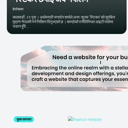
हेलाेखबर
काठमाडौं, २९ पुस । अर्थमन्त्री जनार्दन शर्माले अन्तः शुल्क ‘स्टिकर’को सुरक्षित
मुद्रण नेपालमै गर्न निर्देशन दिनुभएको छ । काभ्रेको पनौतिस्थित आइटी पार्कमा
जडान हुँदै...
मुख्य समाचार