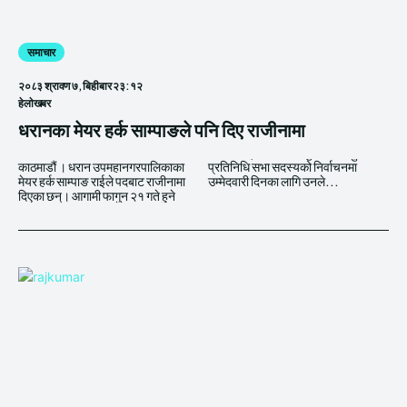
समाचार
२०८३ श्रावण ७, बिहीबार २३:१२
हेलाेखबर
धरानका मेयर हर्क साम्पाङले पनि दिए राजीनामा
काठमाडौं । धरान उपमहानगरपालिकाका
प्रतिनिधि सभा सदस्यको निर्वाचनमा
मेयर हर्क साम्पाङ राईले पदबाट राजीनामा
उम्मेदवारी दिनका लागि उनले...
दिएका छन्। आगामी फागुन २१ गते हुने