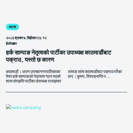
ब्यानर
२०८३ श्रावण ७, बिहीबार २३:१२
हेलाेखबर
हर्क साम्पाङ नेतृत्वको पार्टीका उपाध्यक्ष काठमाडौंबाट
पक्राउ, यस्तो छ कारण
काठमाडौं । धरान उपमहानगरपालिकाका
तामाङ लामा काठमाडौंबाट पक्राउ परेका
मेयर हर्क साम्पाङको नेतृत्वमा गठन भएको
छन् । कुमार, विश्वक्रान्ति र...
श्रम संस्कृति पार्टीका उपाध्यक्ष राजकुमार