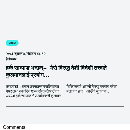
समाज
२०८३ श्रावण ७, बिहीबार २३:१२
हेलाेखबर
हर्क साम्पाङ भन्छन्– ‘मेरो विरुद्ध देशी विदेशी तत्त्वले
कुलमानलाई प्रयोग...
काठमाडौं । धरान उपमहानगरपालिकाका
घिसिङलाई आफ्नो विरुद्ध प्रयोग गरेको
मेयर तथा नवगठित श्रम संस्कृति पार्टीका
बताएका छन् । आउँदो चुनावमा...
अध्यक्ष हर्क साम्पाङले ऊर्जामन्त्री कुलमान
Comments