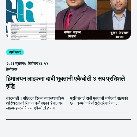
अर्थ खबर
२०८३ श्रावण ७, बिहीबार २३:१२
हेलाेखबर
हिमालयन लाइफमा दाबी भुक्तानी एकैचोटी ४ सय प्रतिशले
वृद्धि
काठमाडौं । पछिल्ला दिनमा व्यवस्थापकिय
प्रतिशतले दाबी भुक्तानी थपिएको पाइएको
अस्थिरताको सिकार बन्दै गएको हिमालयन
छ । कम्पनीको दोस्रो त्रैमासिक...
लाइफ इन्स्योरेन्समा एकैचोटी ४ सय