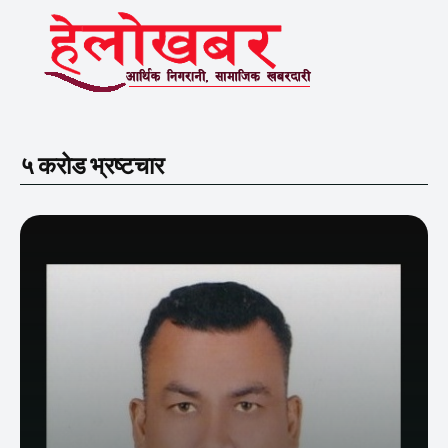
५ करोड भ्रष्टचार