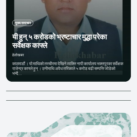
मुख्य समाचार
यी हुन् ५ करोडको भ्रष्टाचार मुद्धा परेका
सर्वेक्षक काफ्ले
हेलाेखबर
काठमाडौं । यो माथिको तस्बीरमा देखिने व्यक्ति नापी कार्यालय भक्तपुरका सर्वेक्षक
राजेन्द्र काफ्ले हुन् । उनीमाथि अवैध तरिकाले ५ करोड बढी सम्पत्ति जोडेको
भन्दै...