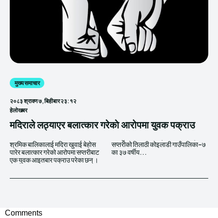
मुख्य समाचार
२०८३ श्रावण ७, बिहीबार २३:१२
हेलाेखबर
मदिराले लठ्याएर बलात्कार गरेकाे आरोपमा युवक पक्राउ
श्रमिक बालिकालाई मदिरा खुवाई बेहोस
सप्तरीको तिलाठी कोइलाडी गाउँपालिका–७
पारेर बलात्कार गरेको आरोपमा सप्तरीबाट
का ३७ वर्षीय...
एक युवक आइतबार पक्राउ परेका छन् ।
Comments