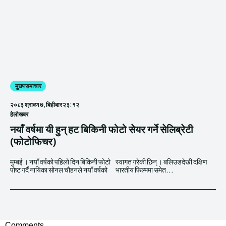
मुख्य समाचार
२०८३ श्रावण ७, बिहीबार २३:१२
हेलाेखबर
नयाँ वर्षमा यी हुन् हट बिकिनी फोटो सेयर गर्ने सेलिब्रेटी
(फोटोफिचर)
मुम्बई । नयाँ वर्षको पहिलो दिन बिकिनी फोटो
स्वागत गरेकी छिन् । बलिउडदेखी दक्षिण
पोष्ट गर्दै नायिका सोनल चौहनले नयाँ वर्षको
भारतीय फिल्ममा समेत...
Comments