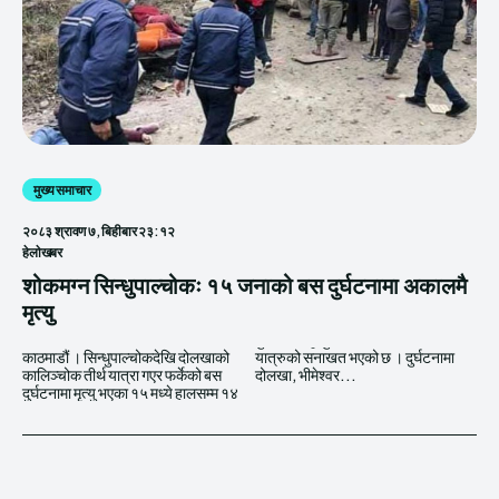
मुख्य समाचार
२०८३ श्रावण ७, बिहीबार २३:१२
हेलाेखबर
शोकमग्न सिन्धुपाल्चोकः १५ जनाको बस दुर्घटनामा अकालमै
मृत्यु
काठमाडौं । सिन्धुपाल्चोकदेखि दोलखाको
यात्रुको सनाखत भएको छ । दुर्घटनामा
कालिञ्चोक तीर्थ यात्रा गएर फर्केको बस
दोलखा, भीमेश्वर...
दुर्घटनामा मृत्यु भएका १५ मध्ये हालसम्म १४